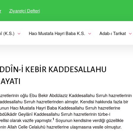
r
Ziyaretçi Defteri
î (K.S.)
Hacı Mustafa Hayri Baba K.S.
Adab-ı Tarikat
EDDÎN-İ KEBİR KADDESALLAHU
AYATI
retlerinin oğlu Ebu Bekir Abdülaziz Kaddesallahu Sırruh hazretlerinin
desallahu Sırruh hazretlerinden almıştır. Kendisi hakkında fazla bir
 kolunun Hacı Mustafa Hayri Baba Kaddesallahu Sırruh hazretlerine
Abdûlkâdir Geylânî Kaddesallahu Sırruh hazretlerinin türbe-i
1
llisi olarak vazife yapmıştır.
Soyunun kendisine verdiği güzellikle
enin Allah Celle Celaluhü hazretlerine ulaşmasına vesile olmuştur.