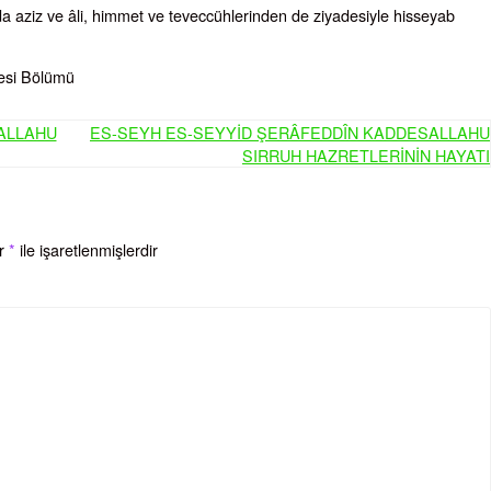
a aziz ve âli, himmet ve teveccühlerinden de ziyadesiyle hisseyab
besi Bölümü
ALLAHU
ES-SEYH ES-SEYYİD ŞERÂFEDDÎN KADDESALLAHU
SIRRUH HAZRETLERİNİN HAYATI
ar
*
ile işaretlenmişlerdir