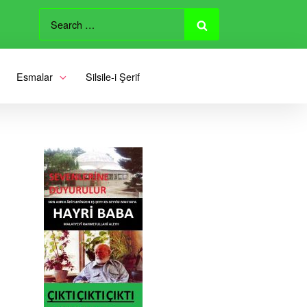
Search
for:
Search
Esmalar
Silsile-i Şerif