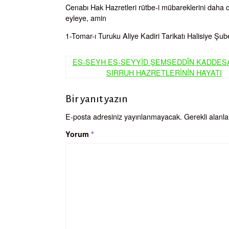
Cenabı Hak Hazretleri rütbe-i mübareklerini daha d
eyleye, amin
1-Tomar-ı Turuku Aliye Kadiri Tarikatı Halisiye Şu
ES-SEYH ES-SEYYİD ŞEMSEDDÎN KADDES
Yazı
SIRRUH HAZRETLERİNİN HAYATI
gezinmesi
Bir yanıt yazın
E-posta adresiniz yayınlanmayacak.
Gerekli alanl
Yorum
*